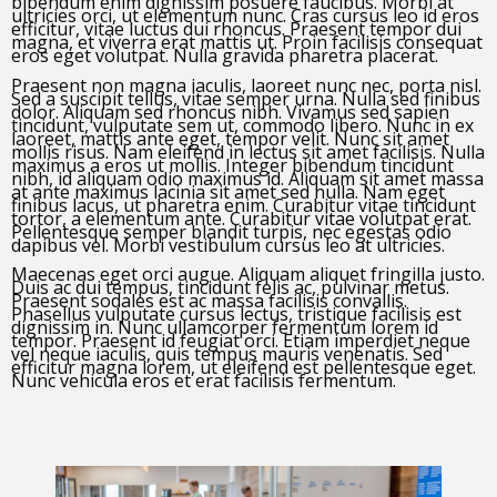
bibendum enim dignissim posuere faucibus. Morbi at
ultricies orci, ut elementum nunc. Cras cursus leo id eros
efficitur, vitae luctus dui rhoncus. Praesent tempor dui
magna, et viverra erat mattis ut. Proin facilisis consequat
eros eget volutpat. Nulla gravida pharetra placerat.
Praesent non magna iaculis, laoreet nunc nec, porta nisl.
Sed a suscipit tellus, vitae semper urna. Nulla sed finibus
dolor. Aliquam sed rhoncus nibh. Vivamus sed sapien
tincidunt, vulputate sem ut, commodo libero. Nunc in ex
laoreet, mattis ante eget, tempor velit. Nunc sit amet
mollis risus. Nam eleifend in lectus sit amet facilisis. Nulla
maximus a eros ut mollis. Integer bibendum tincidunt
nibh, id aliquam odio maximus id. Aliquam sit amet massa
at ante maximus lacinia sit amet sed nulla. Nam eget
finibus lacus, ut pharetra enim. Curabitur vitae tincidunt
tortor, a elementum ante. Curabitur vitae volutpat erat.
Pellentesque semper blandit turpis, nec egestas odio
dapibus vel. Morbi vestibulum cursus leo at ultricies.
Maecenas eget orci augue. Aliquam aliquet fringilla justo.
Duis ac dui tempus, tincidunt felis ac, pulvinar metus.
Praesent sodales est ac massa facilisis convallis.
Phasellus vulputate cursus lectus, tristique facilisis est
dignissim in. Nunc ullamcorper fermentum lorem id
tempor. Praesent id feugiat orci. Etiam imperdiet neque
vel neque iaculis, quis tempus mauris venenatis. Sed
efficitur magna lorem, ut eleifend est pellentesque eget.
Nunc vehicula eros et erat facilisis fermentum.