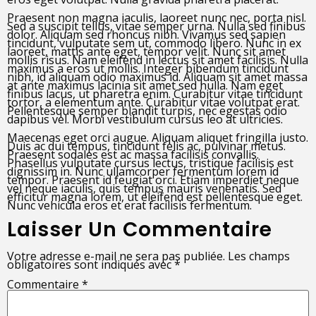
Praesent non magna iaculis, laoreet nunc nec, porta nisl.
Sed a suscipit tellus, vitae semper urna. Nulla sed finibus
dolor. Aliquam sed rhoncus nibh. Vivamus sed sapien
tincidunt, vulputate sem ut, commodo libero. Nunc in ex
laoreet, mattis ante eget, tempor velit. Nunc sit amet
mollis risus. Nam eleifend in lectus sit amet facilisis. Nulla
maximus a eros ut mollis. Integer bibendum tincidunt
nibh, id aliquam odio maximus id. Aliquam sit amet massa
at ante maximus lacinia sit amet sed nulla. Nam eget
finibus lacus, ut pharetra enim. Curabitur vitae tincidunt
tortor, a elementum ante. Curabitur vitae volutpat erat.
Pellentesque semper blandit turpis, nec egestas odio
dapibus vel. Morbi vestibulum cursus leo at ultricies.
Maecenas eget orci augue. Aliquam aliquet fringilla justo.
Duis ac dui tempus, tincidunt felis ac, pulvinar metus.
Praesent sodales est ac massa facilisis convallis.
Phasellus vulputate cursus lectus, tristique facilisis est
dignissim in. Nunc ullamcorper fermentum lorem id
tempor. Praesent id feugiat orci. Etiam imperdiet neque
vel neque iaculis, quis tempus mauris venenatis. Sed
efficitur magna lorem, ut eleifend est pellentesque eget.
Nunc vehicula eros et erat facilisis fermentum.
Laisser Un Commentaire
Votre adresse e-mail ne sera pas publiée.
Les champs
obligatoires sont indiqués avec
*
Commentaire
*