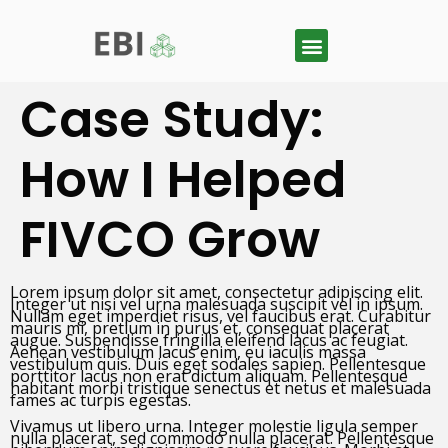
Case Study:
How I Helped
FIVCO Grow
Lorem ipsum dolor sit amet, consectetur adipiscing elit.
Integer ut nisi vel urna malesuada suscipit vel in ipsum.
Nullam eget imperdiet risus, vel faucibus erat. Curabitur
mauris mi, pretium in purus et, consequat placerat
augue. Suspendisse fringilla eleifend lacus ac feugiat.
Aenean vestibulum lacus enim, eu iaculis massa
vestibulum quis. Duis eget sodales sapien. Pellentesque
porttitor lacus non erat dictum aliquam. Pellentesque
habitant morbi tristique senectus et netus et malesuada
fames ac turpis egestas.
Vivamus ut libero urna. Integer molestie ligula semper
nulla placerat, sed commodo nulla placerat. Pellentesque