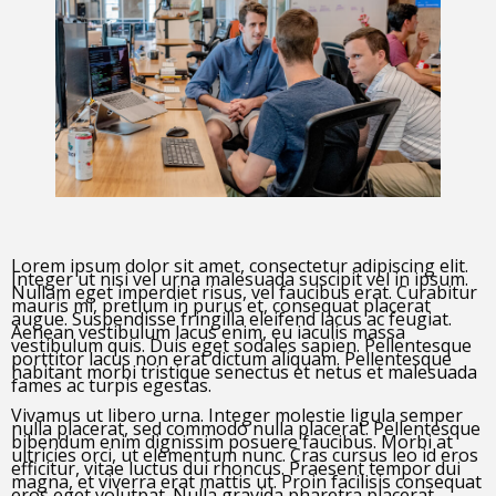
Lorem ipsum dolor sit amet, consectetur adipiscing elit.
Integer ut nisi vel urna malesuada suscipit vel in ipsum.
Nullam eget imperdiet risus, vel faucibus erat. Curabitur
mauris mi, pretium in purus et, consequat placerat
augue. Suspendisse fringilla eleifend lacus ac feugiat.
Aenean vestibulum lacus enim, eu iaculis massa
vestibulum quis. Duis eget sodales sapien. Pellentesque
porttitor lacus non erat dictum aliquam. Pellentesque
habitant morbi tristique senectus et netus et malesuada
fames ac turpis egestas.
Vivamus ut libero urna. Integer molestie ligula semper
nulla placerat, sed commodo nulla placerat. Pellentesque
bibendum enim dignissim posuere faucibus. Morbi at
ultricies orci, ut elementum nunc. Cras cursus leo id eros
efficitur, vitae luctus dui rhoncus. Praesent tempor dui
magna, et viverra erat mattis ut. Proin facilisis consequat
eros eget volutpat. Nulla gravida pharetra placerat.